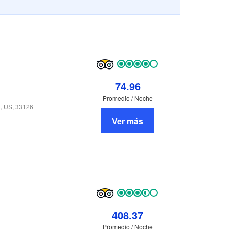
74.96
Promedio / Noche
a, US, 33126
Ver más
408.37
Promedio / Noche