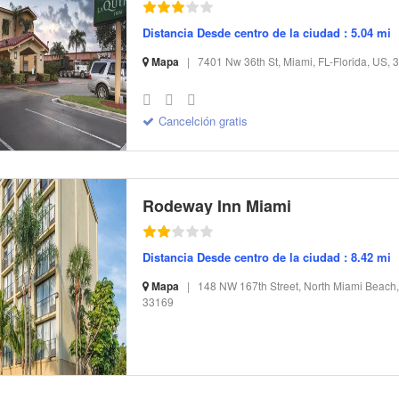
Distancia Desde centro de la ciudad : 5.04 mi
Mapa
|
7401 Nw 36th St, Miami, FL-Florida, US, 
S-32 I-319569 CI-94013 R-10 BR-88.97 SR-7.02
Cancelción gratis
Rodeway Inn Miami
Distancia Desde centro de la ciudad : 8.42 mi
Mapa
|
148 NW 167th Street, North Miami Beach, 
33169
S-32 I-48299 CI-49583 R-12 BR-47.83 SR-48.98