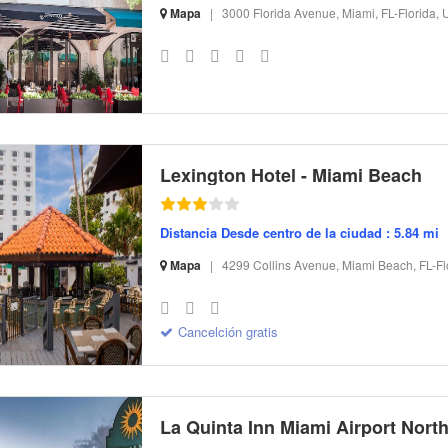
Mapa
|
3000 Florida Avenue, Miami, FL-Florida,
S-32 I-112313 CI-181538 R-4 BR-408.37 SR-108.23
Lexington Hotel - Miami Beach
Distancia Desde centro de la ciudad : 5.84 mi
Mapa
|
4299 Collins Avenue, Miami Beach, FL-Fl
S-32 I-14829 CI-207613 R-9 BR-77.65 SR-85.13
Cancelción gratis
La Quinta Inn Miami Airport Nort