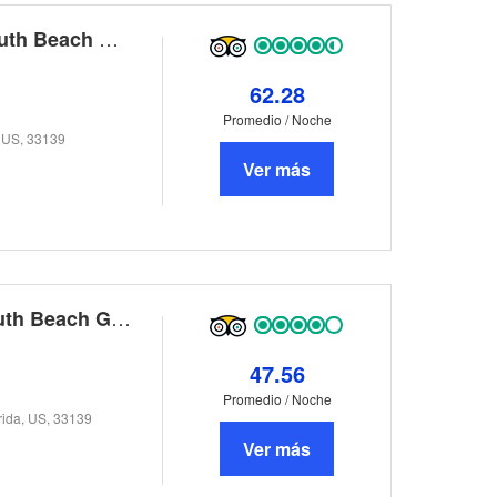
Riviera Suites South Beach, A South Beach Group Hotel
62.28
Promedio / Noche
, US, 33139
Ver más
Chesterfield Hotel & Suites, A South Beach Group Hotel
47.56
Promedio / Noche
rida, US, 33139
Ver más