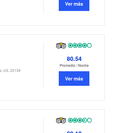
Ver más
80.54
Promedio / Noche
da, US, 33139
Ver más