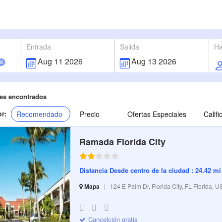
Entrada
Salida
Ha
es encontrados
r:
Recomendado
Precio
Ofertas Especiales
Calif
Ramada Florida City
Distancia Desde centro de la ciudad : 24.42 mi
Mapa
|
124 E Palm Dr, Florida City, FL-Florida, 
S-32 I-317528 CI-2220 R-100 BR-67.56 SR-5.33
Cancelción gratis