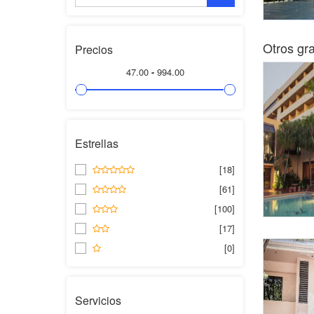
Otros gr
Precios
47.00
-
994.00
Estrellas
[18]
[61]
[100]
[17]
[0]
Servicios