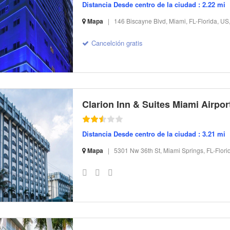
Distancia Desde centro de la ciudad : 2.22 mi
Mapa
|
146 Biscayne Blvd, Miami, FL-Florida, US
S-32 I-189302 CI-167439 R-25 BR-89.13 SR-113.31
Cancelción gratis
Clarion Inn & Suites Miami Airpor
Distancia Desde centro de la ciudad : 3.21 mi
Mapa
|
5301 Nw 36th St, Miami Springs, FL-Flori
S-32 I-72651 CI-37032 R-100 BR-55.92 SR-4.41