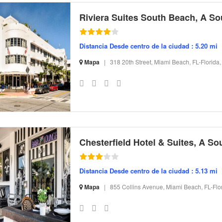
Distancia Desde centro de la ciudad : 5.20 mi
Mapa
|
318 20th Street, Miami Beach, FL-Florida
S-32 I-107939 CI-161337 R-13 BR-62.28 SR-73.92
Distancia Desde centro de la ciudad : 5.13 mi
Mapa
|
855 Collins Avenue, Miami Beach, FL-Flo
S-32 I-107934 CI-170808 R-15 BR-47.56 SR-72.75