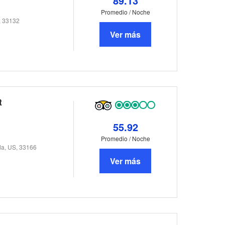
89.13
Promedio / Noche
, 33132
Ver más
t
55.92
Promedio / Noche
da, US, 33166
Ver más