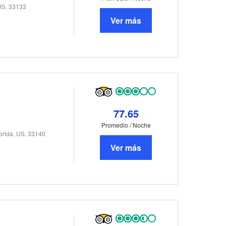
 US, 33133
Ver más
77.65
Promedio / Noche
orida, US, 33140
Ver más
h