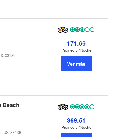
171.66
Promedio / Noche
US, 33139
Ver más
h Beach
369.51
Promedio / Noche
da, US, 33139