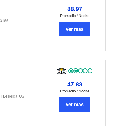
88.97
Promedio / Noche
33166
Ver más
47.83
Promedio / Noche
FL-Florida, US,
Ver más