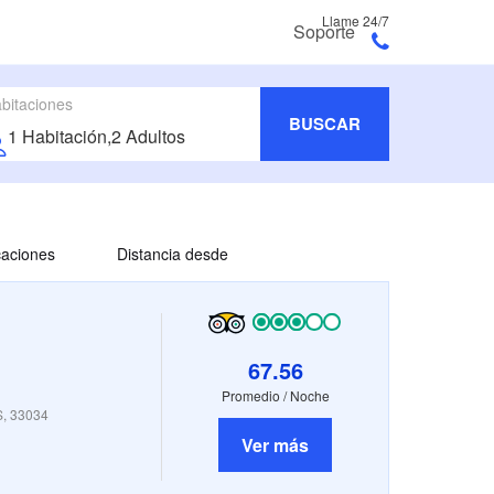
Llame 24/7
Soporte
bitaciones
BUSCAR
icaciones
Distancia desde
67.56
Promedio / Noche
US, 33034
Ver más