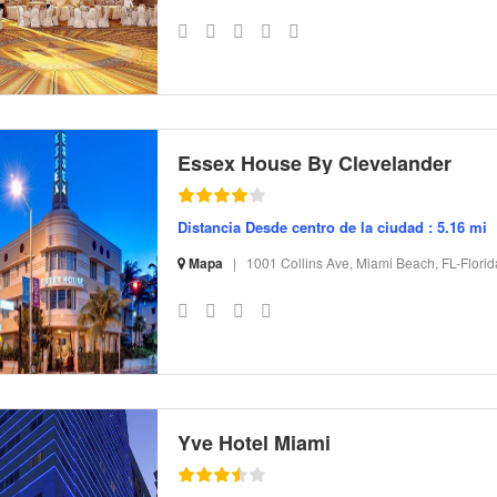
S-32 I-13575 CI-167883 R-19 BR-369.51 SR-143.16
Essex House By Clevelander
Distancia Desde centro de la ciudad : 5.16 mi
Mapa
|
1001 Collins Ave, Miami Beach, FL-Flori
S-32 I-180889 CI-66636 R-23 BR-80.54 SR-79.36
Yve Hotel Miami