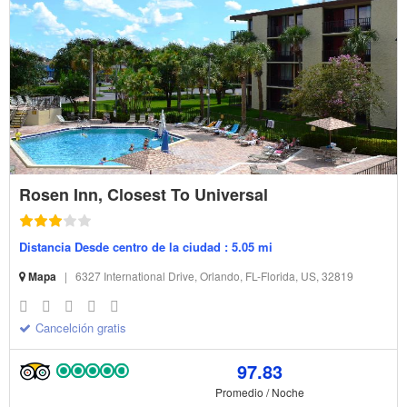
Rosen Inn, Closest To Universal
Distancia Desde centro de la ciudad : 5.05 mi
Mapa
|
6327 International Drive, Orlando, FL-Florida, US, 32819
Cancelción gratis
97.83
Promedio / Noche