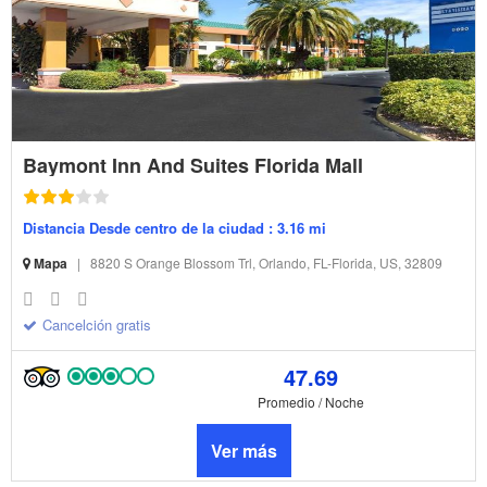
Baymont Inn And Suites Florida Mall
Distancia Desde centro de la ciudad : 3.16 mi
Mapa
|
8820 S Orange Blossom Trl, Orlando, FL-Florida, US, 32809
Cancelción gratis
47.69
Promedio / Noche
Ver más