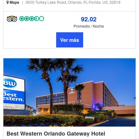
Mapa
|
9500 Turkey Lake Road, Orlando, FL-Florida, US, 32819
92.02
Promedio / Noche
Ver más
Best Western Orlando Gateway Hotel