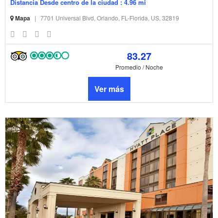
Distancia Desde centro de la ciudad : 4.96 mi
Mapa
|
7701 Universal Blvd, Orlando, FL-Florida, US, 32819
83.27
Promedio / Noche
Ver más