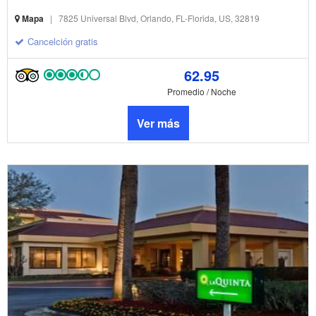
Mapa
|
7825 Universal Blvd, Orlando, FL-Florida, US, 32819
Cancelción gratis
62.95
Promedio / Noche
Ver más