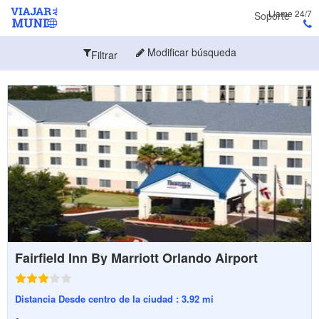
Llame 24/7
Soporte
Modificar búsqueda
Filtrar
Fairfield Inn By Marriott Orlando Airport
Distancia Desde centro de la ciudad : 3.92 mi