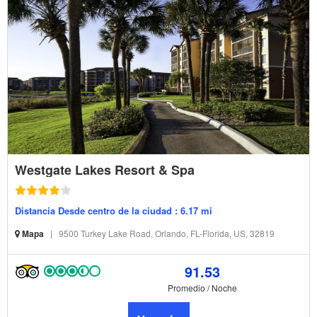
Westgate Lakes Resort & Spa
Distancia Desde centro de la ciudad : 6.17 mi
Mapa
|
9500 Turkey Lake Road, Orlando, FL-Florida, US, 32819
91.53
Promedio / Noche