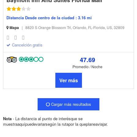
Baymont Inn And Suites Florida Mall
Distancia Desde centro de la ciudad : 3.16 mi
Mapa
|
8820 S Orange Blossom Trl, Orlando, FL-Florida, US, 32809
Cancelción gratis
47.69
Promedio / Noche
Ver más
Cargar más resultados
Nota
- La distancia al punto de interésque se
muestraaquípuedevariarsegún la rutapor la queplaneaviajar.