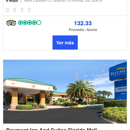
Mapa
|
5895 Caravan Ct, Orlando, FL-Florida, US, 32819
132.33
Promedio / Noche
Ver más