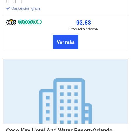
Cancelción gratis
93.63
Promedio / Noche
Ver más
Coco Key Hotel And Water Resort-Orlando