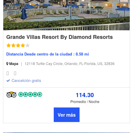
Grande Villas Resort By Diamond Resorts
Distancia Desde centro de la ciudad : 8.58 mi
Mapa
|
12118 Turtle Cay Circle, Orlando, FL-Florida, US, 32836
Cancelción gratis
114.30
Promedio / Noche
Ver más