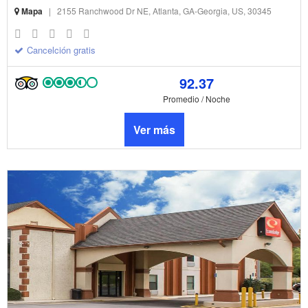
Mapa
|
2155 Ranchwood Dr NE, Atlanta, GA-Georgia, US, 30345
Cancelción gratis
92.37
Promedio / Noche
Ver más