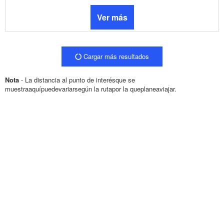
Ver más
Cargar más resultados
Nota
- La distancia al punto de interésque se
muestraaquípuedevariarsegún la rutapor la queplaneaviajar.