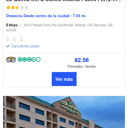
Distancia Desde centro de la ciudad : 7.04 mi
Mapa
|
2415 Paces Ferry Rd Southeast, Atlanta, GA-Georgia, US,
30339
Cancelción gratis
82.56
Promedio / Noche
Ver más