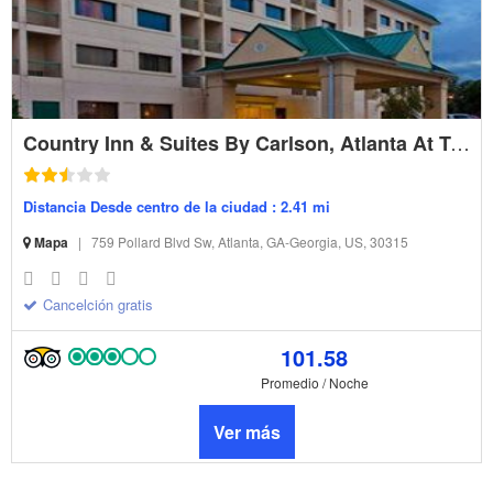
Country Inn & Suites By Carlson, Atlanta At Turner Field
Distancia Desde centro de la ciudad : 2.41 mi
Mapa
|
759 Pollard Blvd Sw, Atlanta, GA-Georgia, US, 30315
Cancelción gratis
101.58
Promedio / Noche
Ver más