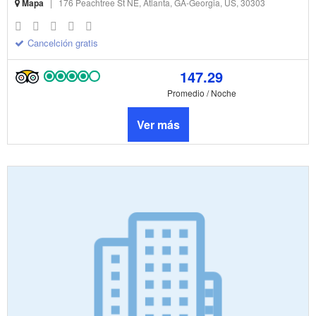
Mapa
|
176 Peachtree St NE, Atlanta, GA-Georgia, US, 30303
Cancelción gratis
147.29
Promedio / Noche
Ver más