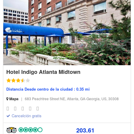
Hotel Indigo Atlanta Midtown
Distancia Desde centro de la ciudad : 0.35 mi
Mapa
|
683 Peachtree Street NE, Atlanta, GA-Georgia, US, 30308
Cancelción gratis
203.61