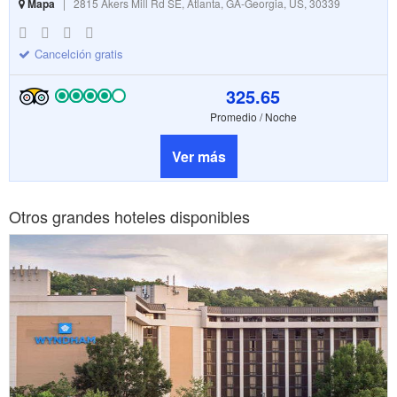
Mapa
|
2815 Akers Mill Rd SE, Atlanta, GA-Georgia, US, 30339
Cancelción gratis
325.65
Promedio / Noche
Ver más
Otros grandes hoteles disponibles