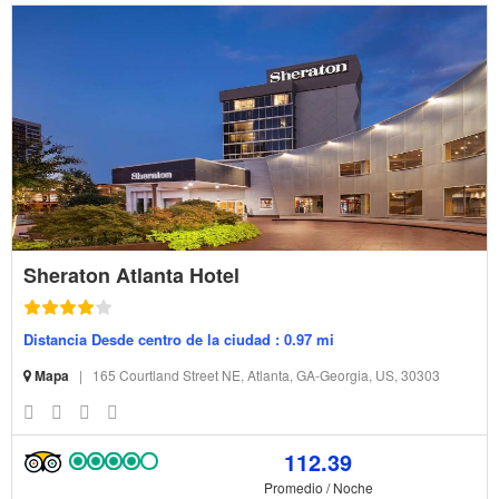
Sheraton Atlanta Hotel
Distancia Desde centro de la ciudad : 0.97 mi
Mapa
|
165 Courtland Street NE, Atlanta, GA-Georgia, US, 30303
112.39
Promedio / Noche