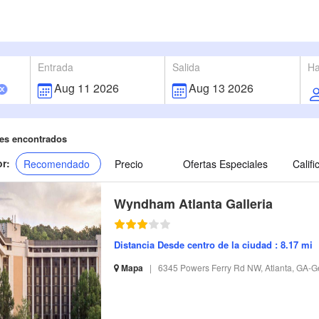
Entrada
Salida
Ha
es encontrados
r:
Recomendado
Precio
Ofertas Especiales
Calif
Wyndham Atlanta Galleria
Distancia Desde centro de la ciudad : 8.17 mi
Mapa
|
6345 Powers Ferry Rd NW, Atlanta, GA-G
S-32 I-184569 CI-181475 R-1 BR-126.08 SR-44.37