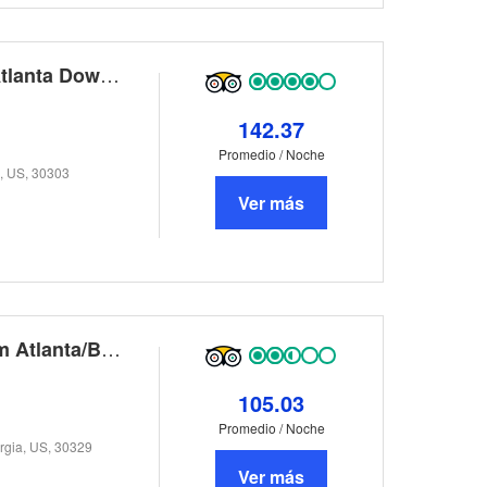
Holiday Inn Express And Suites Atlanta Downtown
142.37
Promedio / Noche
a, US, 30303
Ver más
Microtel Inn & Suites By Wyndham Atlanta/Buckhead Area
105.03
Promedio / Noche
rgia, US, 30329
Ver más