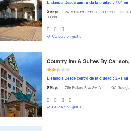
Distancia Desde centro de la ciudad : 7.04 mi
Mapa
|
2415 Paces Ferry Rd Southeast, Atlanta,
30339
S-32 I-113910 CI-52369 R-13 BR-93.11 SR-7.35
Cancelción gratis
Distancia Desde centro de la ciudad : 2.41 mi
Mapa
|
759 Pollard Blvd Sw, Atlanta, GA-Georgia
S-32 I-296065 CI-194473 R-14 BR-101.58 SR-8.02
Cancelción gratis