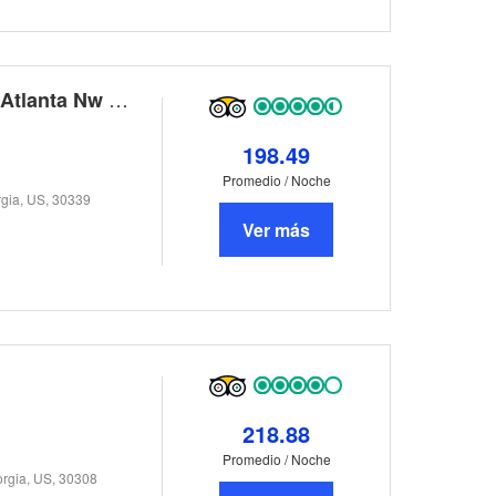
Country Inn & Suites By Carlson, Atlanta Nw At Suntrust Park
198.49
Promedio / Noche
rgia, US, 30339
Ver más
218.88
Promedio / Noche
orgia, US, 30308