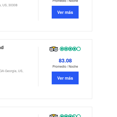
Promedio / Noche
a, US, 30308
Ver más
ad
83.08
Promedio / Noche
 GA-Georgia, US,
Ver más