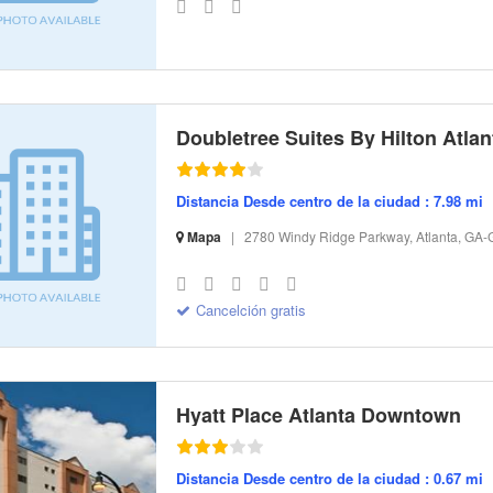
Doubletree Suites By Hilton Atlant
Distancia Desde centro de la ciudad : 7.98 mi
Mapa
|
2780 Windy Ridge Parkway, Atlanta, GA-
S-32 I-131174 CI-107991 R-22 BR-389.68 SR-30.76
Cancelción gratis
Hyatt Place Atlanta Downtown
Distancia Desde centro de la ciudad : 0.67 mi