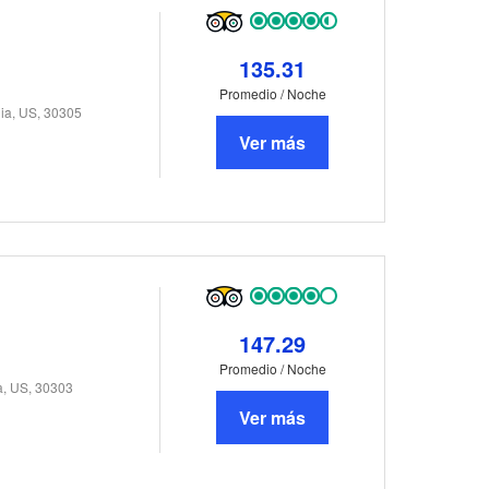
135.31
Promedio / Noche
ia, US, 30305
Ver más
147.29
Promedio / Noche
a, US, 30303
Ver más