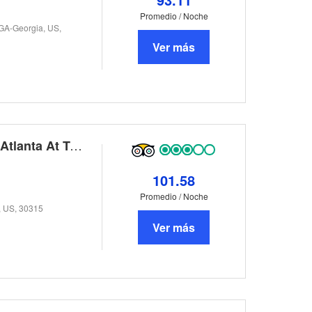
Promedio / Noche
 GA-Georgia, US,
Ver más
Country Inn & Suites By Carlson, Atlanta At Turner Field
101.58
Promedio / Noche
, US, 30315
Ver más