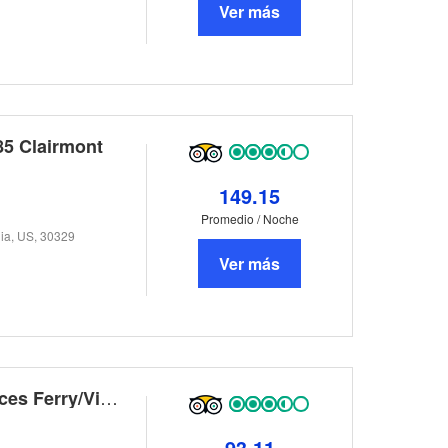
Ver más
85 Clairmont
149.15
Promedio / Noche
ia, US, 30329
Ver más
La Quinta Inn & Suites Atlanta-Paces Ferry/Vinings
93.11