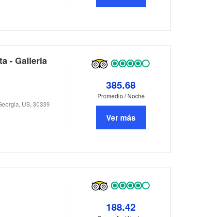
a - Galleria
385.68
Promedio / Noche
Georgia, US, 30339
Ver más
188.42