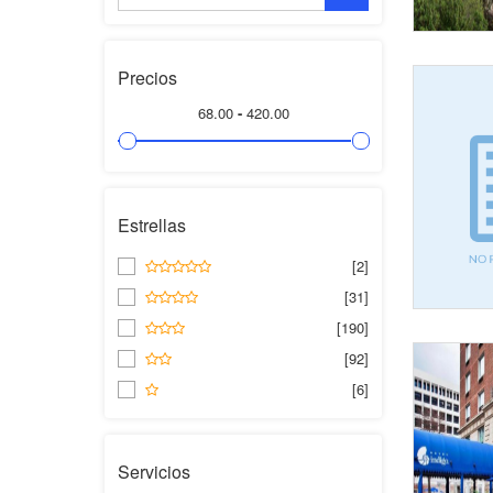
Precios
68.00
-
420.00
Estrellas
[2]
[31]
[190]
[92]
[6]
Servicios