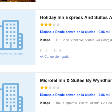
Distancia Desde centro de la ciudad : 0.96 mi
Mapa
|
111 Cone Street NW, Atlanta, GA-Georgi
S-32 I-13420 CI-184867 R-20 BR-142.37 SR-11.24
Cancelción gratis
Distancia Desde centro de la ciudad : 4.66 mi
Mapa
|
1840 Corporate Blvd Ne, Atlanta, GA-Geo
S-32 I-294464 CI-14846 R-21 BR-105.03 SR-8.29