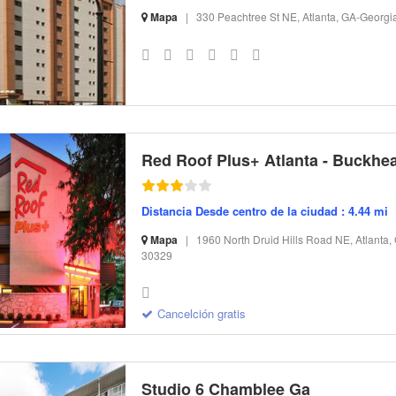
Mapa
|
330 Peachtree St NE, Atlanta, GA-Georgi
S-32 I-299541 CI-166915 R-23 BR-188.42 SR-14.87
Red Roof Plus+ Atlanta - Buckhe
Distancia Desde centro de la ciudad : 4.44 mi
Mapa
|
1960 North Druid Hills Road NE, Atlanta,
30329
S-32 I-297273 CI-130167 R-24 BR-83.08 SR-6.56
Cancelción gratis
Studio 6 Chamblee Ga