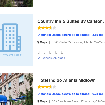
Distancia Desde centro de la ciudad : 8.59 mi
Mapa
|
4500 Circle 75 Parkway, Atlanta, GA-Geo
S-32 I-299480 CI-103477 R-4 BR-198.49 SR-15.67
Cancelción gratis
Hotel Indigo Atlanta Midtown
Distancia Desde centro de la ciudad : 0.35 mi
Mapa
|
683 Peachtree Street NE, Atlanta, GA-Ge