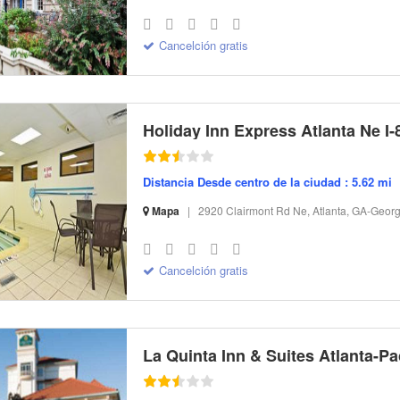
S-32 I-175107 CI-54513 R-9 BR-218.88 SR-17.28
Cancelción gratis
Holiday Inn Express Atlanta Ne I-
Distancia Desde centro de la ciudad : 5.62 mi
Mapa
|
2920 Clairmont Rd Ne, Atlanta, GA-Georg
S-32 I-295355 CI-12538 R-12 BR-149.15 SR-21.77
Cancelción gratis