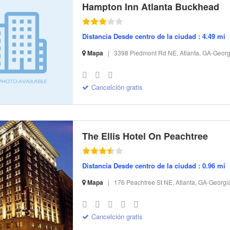
Hampton Inn Atlanta Buckhead
Distancia Desde centro de la ciudad : 4.49 mi
Mapa
|
3398 Piedmont Rd NE, Atlanta, GA-Georg
S-32 I-131242 CI-106607 R-18 BR-136.37 SR-10.76
Cancelción gratis
The Ellis Hotel On Peachtree
Distancia Desde centro de la ciudad : 0.96 mi
Mapa
|
176 Peachtree St NE, Atlanta, GA-Georgi
S-32 I-189569 CI-79061 R-19 BR-147.29 SR-11.63
Cancelción gratis