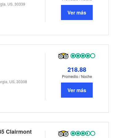
rgia, US, 30339
Ver más
218.88
Promedio / Noche
orgia, US, 30308
Ver más
85 Clairmont