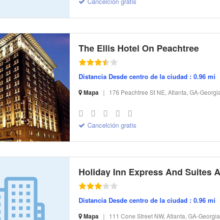
Cancelción gratis
The Ellis Hotel On Peachtree
Distancia Desde centro de la ciudad : 0.96 mi
Mapa
|
176 Peachtree St NE, Atlanta, GA-Georgi
S-32 I-189569 CI-79061 R-19 BR-147.29 SR-11.63
Cancelción gratis
Distancia Desde centro de la ciudad : 0.96 mi
Mapa
|
111 Cone Street NW, Atlanta, GA-Georgi