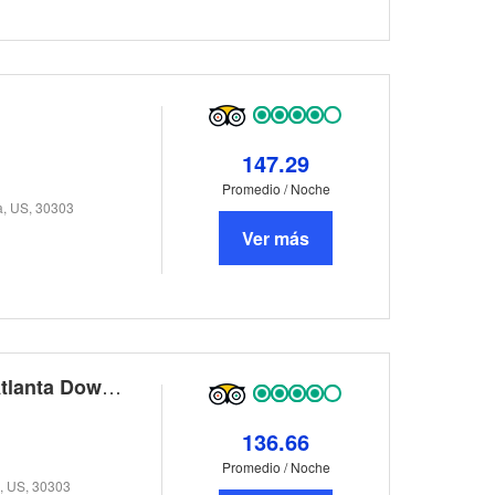
147.29
Promedio / Noche
a, US, 30303
Ver más
Holiday Inn Express And Suites Atlanta Downtown
136.66
Promedio / Noche
a, US, 30303