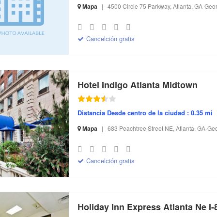
Mapa
|
4500 Circle 75 Parkway, Atlanta, GA-Geo
S-32 I-299480 CI-103477 R-4 BR-198.49 SR-15.67
Cancelción gratis
Hotel Indigo Atlanta Midtown
Distancia Desde centro de la ciudad : 0.35 mi
Mapa
|
683 Peachtree Street NE, Atlanta, GA-Ge
S-32 I-175107 CI-54513 R-9 BR-218.88 SR-17.28
Cancelción gratis
Holiday Inn Express Atlanta Ne I-