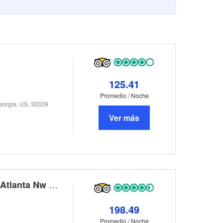
125.41
Promedio / Noche
eorgia, US, 30339
Ver más
Country Inn & Suites By Carlson, Atlanta Nw At Suntrust Park
198.49
Promedio / Noche