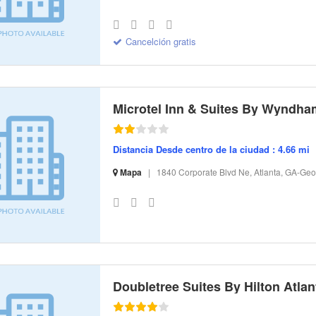
S-32 I-13420 CI-184867 R-20 BR-136.66 SR-10.79
Cancelción gratis
Distancia Desde centro de la ciudad : 4.66 mi
Mapa
|
1840 Corporate Blvd Ne, Atlanta, GA-Geo
S-32 I-294464 CI-14846 R-21 BR-105.03 SR-8.29
Doubletree Suites By Hilton Atlant