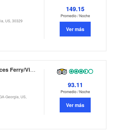
149.15
Promedio / Noche
ia, US, 30329
Ver más
La Quinta Inn & Suites Atlanta-Paces Ferry/Vinings
93.11
Promedio / Noche
 GA-Georgia, US,
Ver más