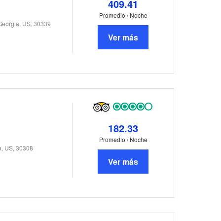
409.41
Promedio / Noche
Georgia, US, 30339
Ver más
182.33
Promedio / Noche
a, US, 30308
Ver más