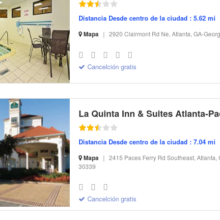
Distancia Desde centro de la ciudad : 5.62 mi
Mapa
|
2920 Clairmont Rd Ne, Atlanta, GA-Georg
S-32 I-295355 CI-12538 R-12 BR-149.15 SR-21.77
Cancelción gratis
Distancia Desde centro de la ciudad : 7.04 mi
Mapa
|
2415 Paces Ferry Rd Southeast, Atlanta,
30339
S-32 I-113910 CI-52369 R-13 BR-93.11 SR-7.35
Cancelción gratis