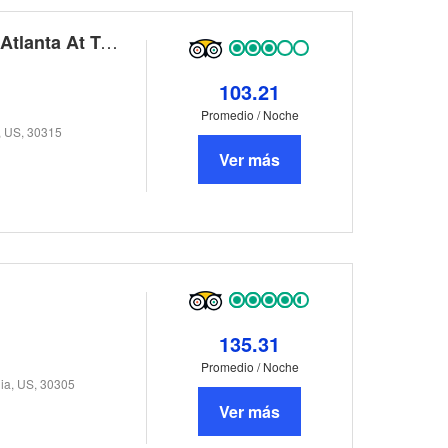
Country Inn & Suites By Carlson, Atlanta At Turner Field
103.21
Promedio / Noche
, US, 30315
Ver más
135.31
Promedio / Noche
ia, US, 30305
Ver más