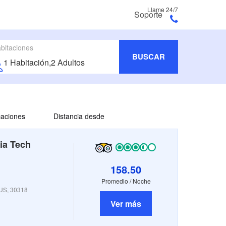
Llame 24/7
Soporte
bitaciones
BUSCAR
icaciones
Distancia desde
ia Tech
158.50
Promedio / Noche
 US, 30318
Ver más