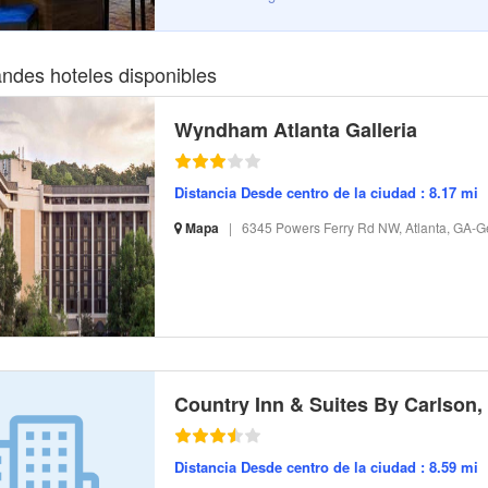
andes hoteles disponibles
Wyndham Atlanta Galleria
Distancia Desde centro de la ciudad : 8.17 mi
Mapa
|
6345 Powers Ferry Rd NW, Atlanta, GA-G
S-32 I-184569 CI-181475 R-1 BR-125.41 SR-44.32
Distancia Desde centro de la ciudad : 8.59 mi