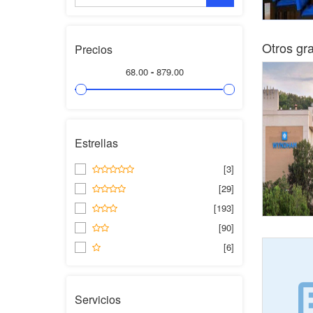
Otros gr
Precios
68.00
-
879.00
Estrellas
[3]
[29]
[193]
[90]
[6]
Servicios