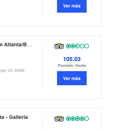
Ver más
Microtel Inn & Suites By Wyndham Atlanta/Buckhead Area
105.03
Promedio / Noche
rgia, US, 30329
Ver más
a - Galleria