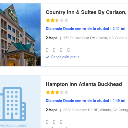
Distancia Desde centro de la ciudad : 2.41 mi
Mapa
|
759 Pollard Blvd Sw, Atlanta, GA-Georgia
S-32 I-296065 CI-194473 R-14 BR-103.21 SR-8.15
Cancelción gratis
Hampton Inn Atlanta Buckhead
Distancia Desde centro de la ciudad : 4.49 mi
Mapa
|
3398 Piedmont Rd NE, Atlanta, GA-Georg
S-32 I-131242 CI-106607 R-18 BR-136.37 SR-10.76