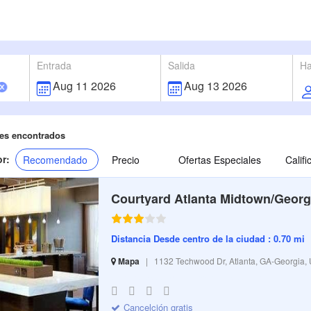
Entrada
Salida
Ha
es encontrados
r:
Recomendado
Precio
Ofertas Especiales
Calif
Courtyard Atlanta Midtown/Georg
Distancia Desde centro de la ciudad : 0.70 mi
Mapa
|
1132 Techwood Dr, Atlanta, GA-Georgia,
S-32 I-251685 CI-4911 R-100 BR-158.5 SR-12.51
Cancelción gratis