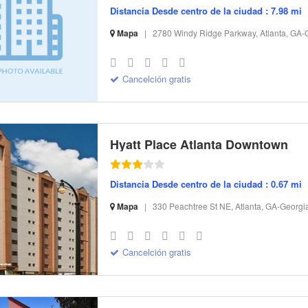
Distancia Desde centro de la ciudad : 7.98 mi
Mapa
|
2780 Windy Ridge Parkway, Atlanta, GA-
S-32 I-131174 CI-107991 R-22 BR-413.65 SR-32.65
Cancelción gratis
Hyatt Place Atlanta Downtown
Distancia Desde centro de la ciudad : 0.67 mi
Mapa
|
330 Peachtree St NE, Atlanta, GA-Georgi
S-32 I-299541 CI-166915 R-23 BR-182.33 SR-24.39
Cancelción gratis