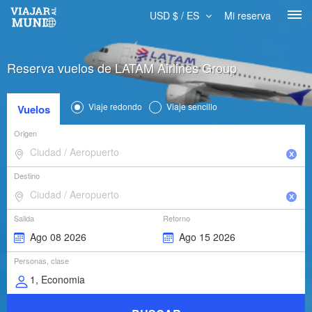
USD $ / ES
Mi reserva
Reserva vuelos de
LATAM Airlines Group
Viaje redondo
Viaje sencillo
Vuelos
Origen
Destino
Salida
Retorno
Personas, clase