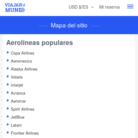
USD $/ES
Mi reserva
Mapa del sitio
Aerolíneas populares
Copa Airlines
Aeromexico
Alaska Airlines
Volaris
Interjet
Avianca
Aeromar
Spirit Airlines
JetBlue
Latam
Frontier Airlines