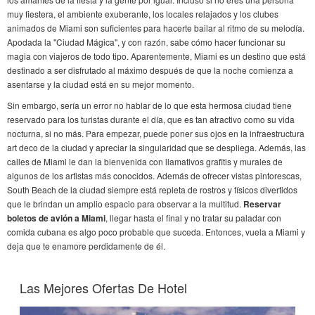
muy fiestera, el ambiente exuberante, los locales relajados y los clubes
animados de Miami son suficientes para hacerte bailar al ritmo de su melodía.
Apodada la "Ciudad Mágica", y con razón, sabe cómo hacer funcionar su
magia con viajeros de todo tipo. Aparentemente, Miami es un destino que está
destinado a ser disfrutado al máximo después de que la noche comienza a
asentarse y la ciudad está en su mejor momento.
Sin embargo, sería un error no hablar de lo que esta hermosa ciudad tiene
reservado para los turistas durante el día, que es tan atractivo como su vida
nocturna, si no más. Para empezar, puede poner sus ojos en la infraestructura
art deco de la ciudad y apreciar la singularidad que se despliega. Además, las
calles de Miami le dan la bienvenida con llamativos grafitis y murales de
algunos de los artistas más conocidos. Además de ofrecer vistas pintorescas,
South Beach de la ciudad siempre está repleta de rostros y físicos divertidos
que le brindan un amplio espacio para observar a la multitud.
Reservar
boletos de avión a Miami
, llegar hasta el final y no tratar su paladar con
comida cubana es algo poco probable que suceda. Entonces, vuela a Miami y
deja que te enamore perdidamente de él.
Las Mejores Ofertas De Hotel