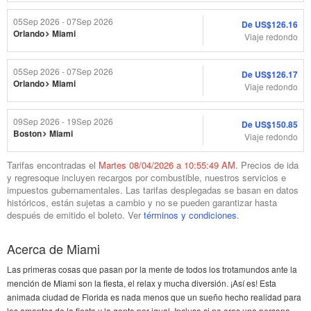
05
Sep
2026 - 07
Sep
2026
De
US$126.16
Orlando
Miami
Viaje redondo
05
Sep
2026 - 07
Sep
2026
De
US$126.17
Orlando
Miami
Viaje redondo
09
Sep
2026 - 19
Sep
2026
De
US$150.85
Boston
Miami
Viaje redondo
Tarifas encontradas el
Martes
08/04/2026 a 10:55:49 AM.
Precios de ida
y regresoque incluyen recargos por combustible, nuestros servicios e
impuestos gubernamentales. Las tarifas desplegadas se basan en datos
históricos, están sujetas a cambio y no se pueden garantizar hasta
después de emitido el boleto. Ver
términos y condiciones
.
Acerca de Miami
Las primeras cosas que pasan por la mente de todos los trotamundos ante la
mención de Miami son la fiesta, el relax y mucha diversión. ¡Así es! Esta
animada ciudad de Florida es nada menos que un sueño hecho realidad para
los amantes de la fiesta y la gente por igual. Incluso si no eres una persona