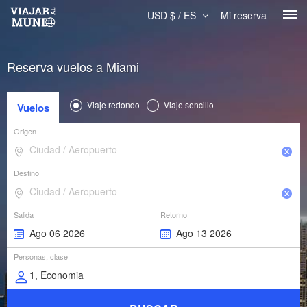
USD $ / ES
Mi reserva
Reserva vuelos a Miami
Viaje redondo
Viaje sencillo
Vuelos
Origen
Destino
Salida
Retorno
Personas, clase