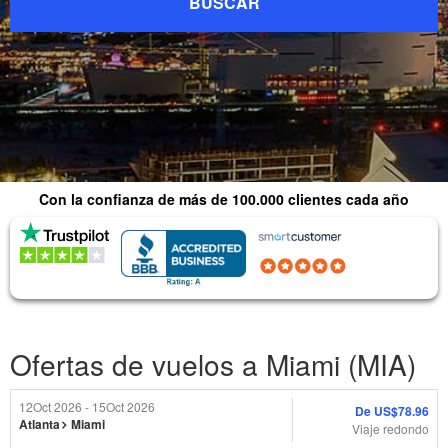
BUSCAR
Con la confianza de más de 100.000 clientes cada año
Respuesta
inmediata
(4.0) 2,179
(4.8) 1015 Reseñas
Reseñas
Ofertas de vuelos a Miami (MIA)
12
Oct
2026 - 15
Oct
2026
De
US$78.96
Atlanta
Miami
Viaje redondo