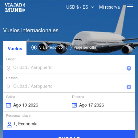
USD $ / ES
Mi reserva
Vuelos internacionales
Viaje redondo
Viaje sencillo
Vuelos
Origen
Destino
Salida
Retorno
Personas, clase